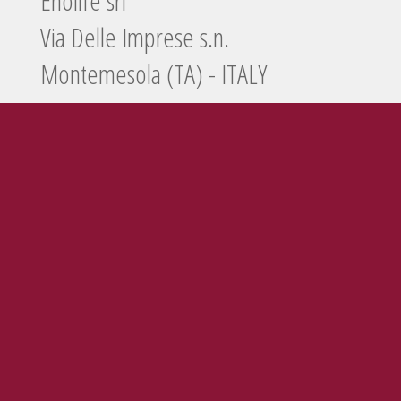
Enolife srl
Via Delle Imprese s.n.
Montemesola (TA) - ITALY
Tel./Fax
099 5660440
e-mail
info@enolife.it
P.I. e C.F.: 02503960730
AZIENDA CON SISTEMA DI GESTIONE CERTIFICATO N. IT269703