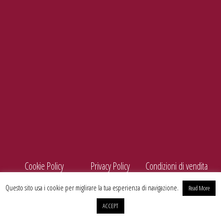
e-mail
info@enolife.it
P.I. e C.F.: 02503960730
AZIENDA CON SISTEMA DI GESTIONE CERTIFICATO N. IT269703
Cookie Policy
Privacy Policy
Condizioni di vendita
Questo sito usa i cookie per miglirare la tua esperienza di navigazione.
Read More
ACCEPT