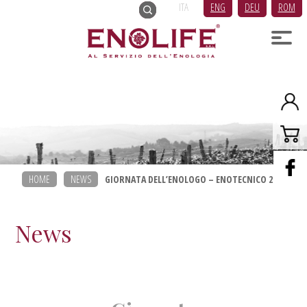
ITA
ENG
DEU
ROM
HOME
NEWS
GIORNATA DELL’ENOLOGO – ENOTECNICO 2026
News