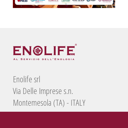
Enolife srl
Via Delle Imprese s.n.
Montemesola (TA) - ITALY
Tel./Fax
099 5660440