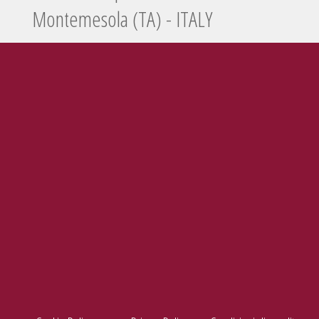
Montemesola (TA) - ITALY
Tel./Fax
099 5660440
e-mail
info@enolife.it
P.I. e C.F.: 02503960730
AZIENDA CON SISTEMA DI GESTIONE CERTIFICATO N. IT269703