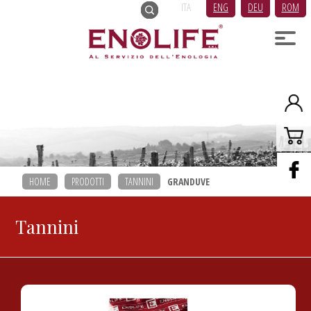
ITA
ENG
DEU
ROM
HOME
PRODOTTI
TANNINI
GRANDUVE
Tannini