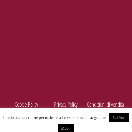
Tel./Fax
099 5660440
e-mail
info@enolife.it
P.I. e C.F.: 02503960730
AZIENDA CON SISTEMA DI GESTIONE CERTIFICATO N. IT269703
Cookie Policy
Privacy Policy
Condizioni di vendita
Questo sito usa i cookie per miglirare la tua esperienza di navigazione.
Read More
ACCEPT