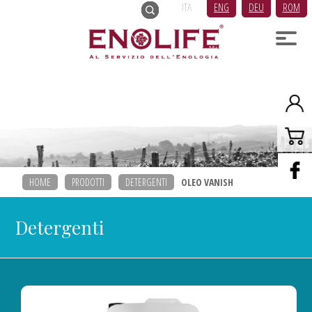
ITA
ENG
DEU
ROM
HOME
PRODOTTI
DETERGENTI
OLEO VANISH
Detergenti