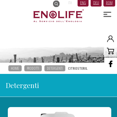
ITA
ENG
DEU
ROM
HOME
PRODOTTI
DETERGENTI
CITROSTERIL
Detergenti