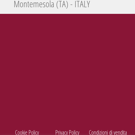
Montemesola (TA) - ITALY
Tel./Fax
099 5660440
e-mail
info@enolife.it
P.I. e C.F.: 02503960730
AZIENDA CON SISTEMA DI GESTIONE CERTIFICATO N. IT269703
Cookie Policy
Privacy Policy
Condizioni di vendita