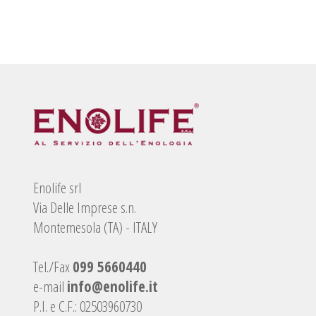
Enolife srl
Via Delle Imprese s.n.
Montemesola (TA) - ITALY
Tel./Fax
099 5660440
e-mail
info@enolife.it
P.I. e C.F.: 02503960730