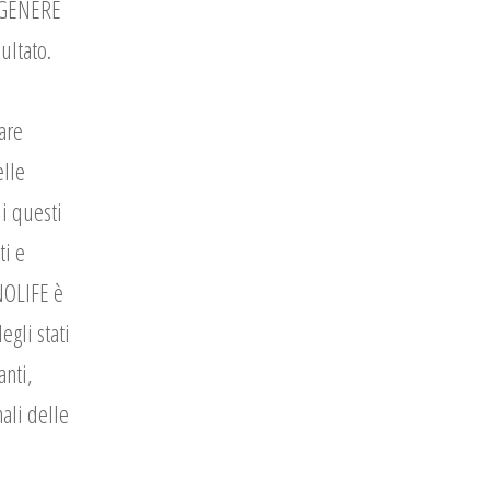
 GENERE
ultato.
are
elle
di questi
ti e
ENOLIFE è
egli stati
anti,
ali delle