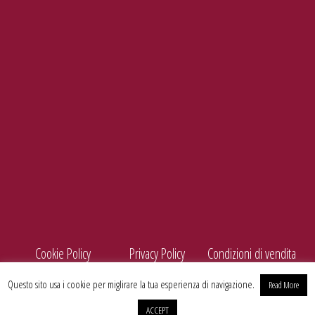
Tel./Fax
099 5660440
e-mail
info@enolife.it
P.I. e C.F.: 02503960730
AZIENDA CON SISTEMA DI GESTIONE CERTIFICATO N. IT269703
Cookie Policy
Privacy Policy
Condizioni di vendita
Questo sito usa i cookie per miglirare la tua esperienza di navigazione.
Read More
ACCEPT