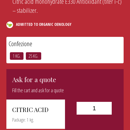
Citric acid monohydrate E330 Antioxidant (titer i-c)
– stabilizer.
ADMITTED TO ORGANIC OENOLOGY
Confezione
1 KG.
25 KG.
Ask for a quote
Fill the cart and ask for a quote
CITRIC ACID
Package: 1 kg.