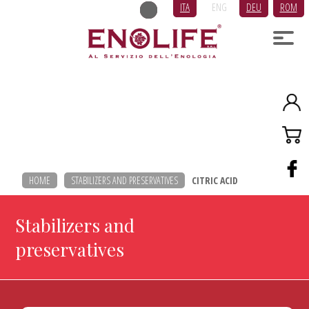
ITA
ENG
DEU
ROM
HOME
STABILIZERS AND PRESERVATIVES
CITRIC ACID
Stabilizers and
preservatives