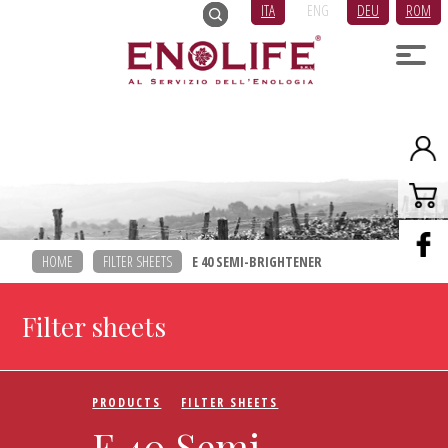
ITA
ENG
DEU
ROM
HOME
FILTER SHEETS
E 40 SEMI-BRIGHTENER
Filter sheets
PRODUCTS
FILTER SHEETS
E 40 Semi-