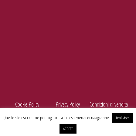
e-mail
info@enolife.it
P.I. e C.F.: 02503960730
AZIENDA CON SISTEMA DI GESTIONE CERTIFICATO N. IT269703
Cookie Policy
Privacy Policy
Condizioni di vendita
Questo sito usa i cookie per miglirare la tua esperienza di navigazione.
Read More
ACCEPT