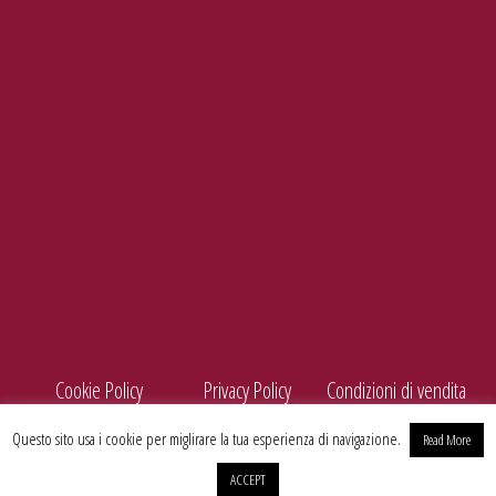
Tel./Fax
099 5660440
e-mail
info@enolife.it
P.I. e C.F.: 02503960730
AZIENDA CON SISTEMA DI GESTIONE CERTIFICATO N. IT269703
Cookie Policy
Privacy Policy
Condizioni di vendita
Questo sito usa i cookie per miglirare la tua esperienza di navigazione.
Read More
ACCEPT