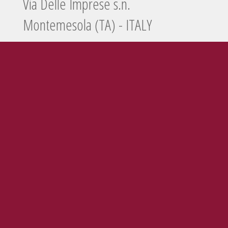
Via Delle Imprese s.n.
Montemesola (TA) - ITALY
Tel./Fax
099 5660440
e-mail
info@enolife.it
P.I. e C.F.: 02503960730
AZIENDA CON SISTEMA DI GESTIONE CERTIFICATO N. IT269703