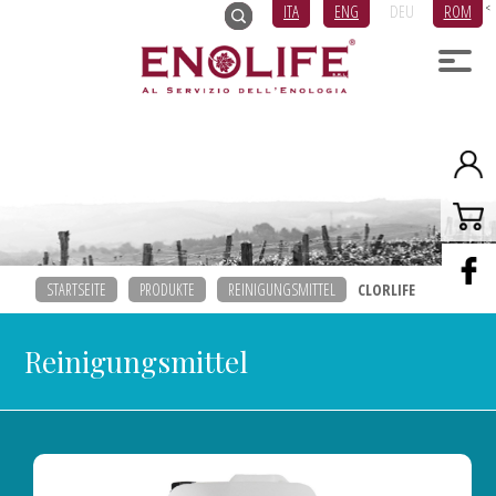
ITA
ENG
DEU
ROM
<
STARTSEITE
PRODUKTE
REINIGUNGSMITTEL
CLORLIFE
Reinigungsmittel