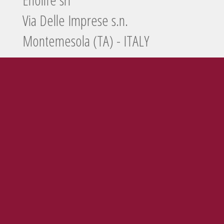
Via Delle Imprese s.n.
Montemesola (TA) - ITALY
Tel./Fax
099 5660440
e-mail
info@enolife.it
P.I. e C.F.: 02503960730
AZIENDA CON SISTEMA DI GESTIONE CERTIFICATO N. IT269703