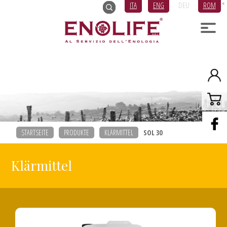
ITA
ENG
DEU
ROM
<
STARTSEITE
PRODUKTE
KLÄRMITTEL
SOL 30
Klärmittel