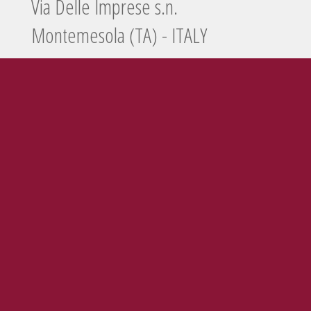
Via Delle Imprese s.n.
Montemesola (TA) - ITALY
Tel./Fax
099 5660440
e-mail
info@enolife.it
P.I. e C.F.: 02503960730
AZIENDA CON SISTEMA DI GESTIONE CERTIFICATO N. IT269703