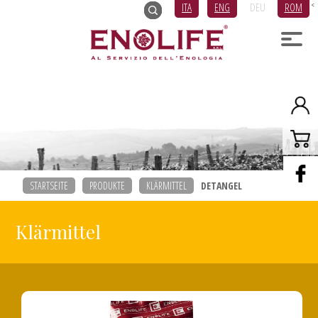
ITA
ENG
DEU
ROM
<
STARTSEITE
PRODUKTE
KLÄRMITTEL
DETANGEL
Klärmittel