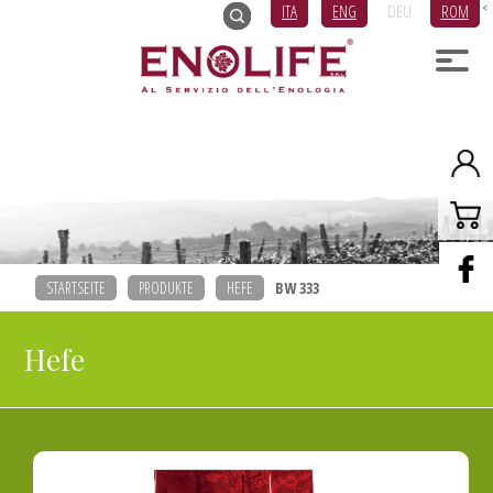
ITA
ENG
DEU
ROM
<
STARTSEITE
PRODUKTE
HEFE
BW 333
Hefe