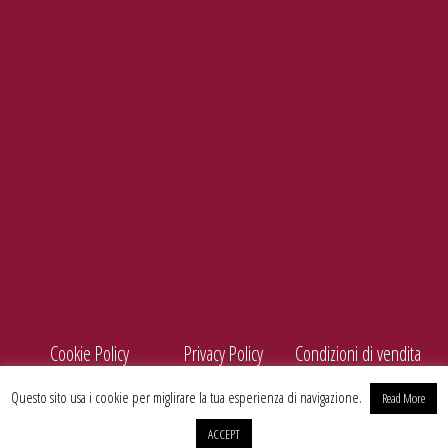
Tel./Fax
099 5660440
e-mail
info@enolife.it
P.I. e C.F.: 02503960730
AZIENDA CON SISTEMA DI GESTIONE CERTIFICATO N. IT269703
Cookie Policy
Privacy Policy
Condizioni di vendita
Questo sito usa i cookie per miglirare la tua esperienza di navigazione.
Read More
ACCEPT