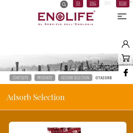
ITA
ENG
DEU
ROM
<
STARTSEITE
PRODUKTE
ADSORB SELECTION
OTASORB
Adsorb Selection