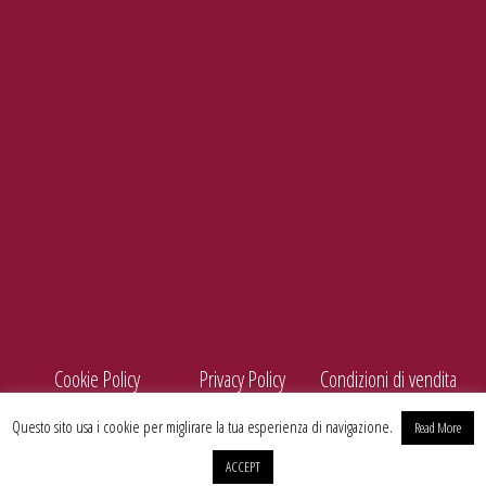
Tel./Fax
099 5660440
e-mail
info@enolife.it
P.I. e C.F.: 02503960730
AZIENDA CON SISTEMA DI GESTIONE CERTIFICATO N. IT269703
Cookie Policy
Privacy Policy
Condizioni di vendita
Questo sito usa i cookie per miglirare la tua esperienza di navigazione.
Read More
ACCEPT