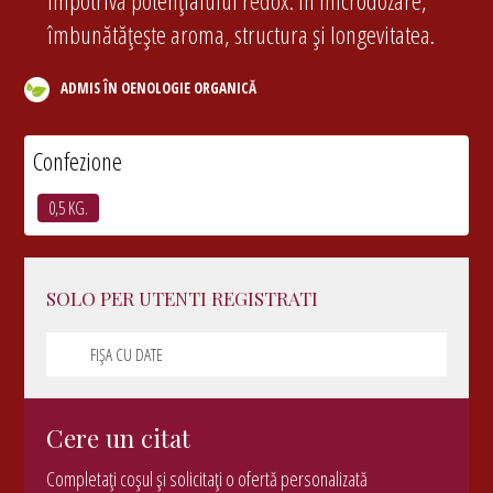
împotriva potențialului redox. În microdozare,
îmbunătățește aroma, structura și longevitatea.
ADMIS ÎN OENOLOGIE ORGANICĂ
Confezione
0,5 KG.
SOLO PER UTENTI REGISTRATI
FIȘA CU DATE
Cere un citat
Completați coșul și solicitați o ofertă personalizată