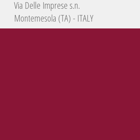
Via Delle Imprese s.n.
Montemesola (TA) - ITALY
Tel./Fax
099 5660440
e-mail
info@enolife.it
P.I. e C.F.: 02503960730
AZIENDA CON SISTEMA DI GESTIONE CERTIFICATO N. IT269703