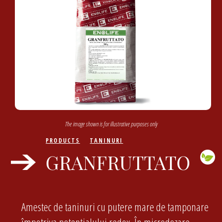
The image shown is for illustrative purposes only
PRODUCTS
TANINURI
GRANFRUTTATO
Amestec de taninuri cu putere mare de tamponare