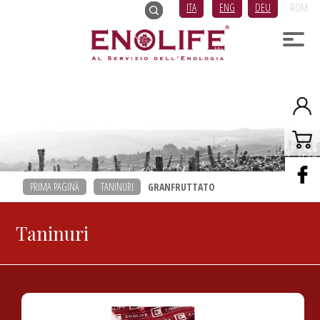
ITA
ENG
DEU
ROM
PRIMA PAGINĂ
TANINURI
GRANFRUTTATO
Taninuri