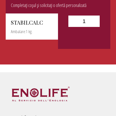
Completați coșul și solicitați o ofertă personalizată
STABILCALC
Ambalare:1 kg.