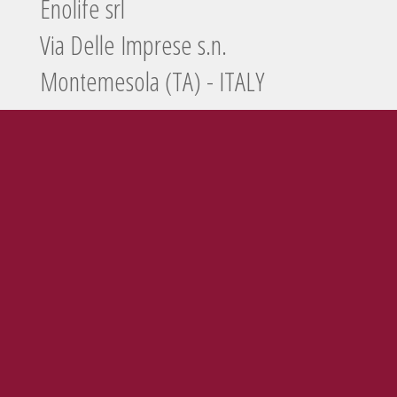
Enolife srl
Via Delle Imprese s.n.
Montemesola (TA) - ITALY
Tel./Fax
099 5660440
e-mail
info@enolife.it
P.I. e C.F.: 02503960730
AZIENDA CON SISTEMA DI GESTIONE CERTIFICATO N. IT269703