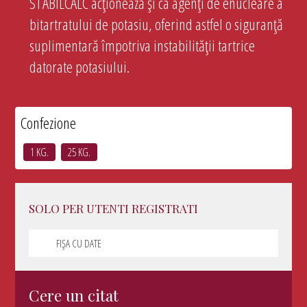
STABILCALC acționează și ca agenți de enucleare a
bitartratului de potasiu, oferind astfel o siguranță
suplimentară împotriva instabilității tartrice
datorate potasiului.
Confezione
1 KG.
25 KG.
SOLO PER UTENTI REGISTRATI
FIȘA CU DATE
Cere un citat