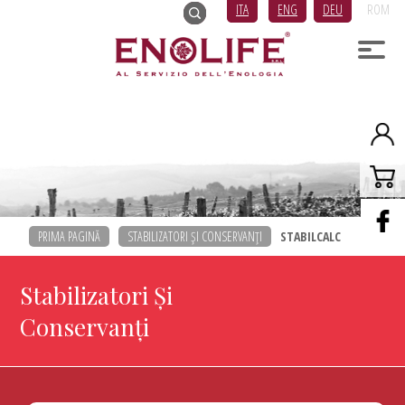
ITA
ENG
DEU
ROM
PRIMA PAGINĂ
STABILIZATORI ŞI CONSERVANŢI
STABILCALC
Stabilizatori Şi
Conservanţi