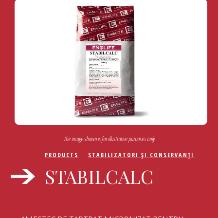
The image shown is for illustrative purposes only
PRODUCTS
STABILIZATORI ŞI CONSERVANŢI
STABILCALC