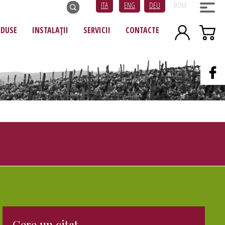
ITA
ENG
DEU
ROM
ODUSE
INSTALAȚII
SERVICII
CONTACTE
Cere un citat