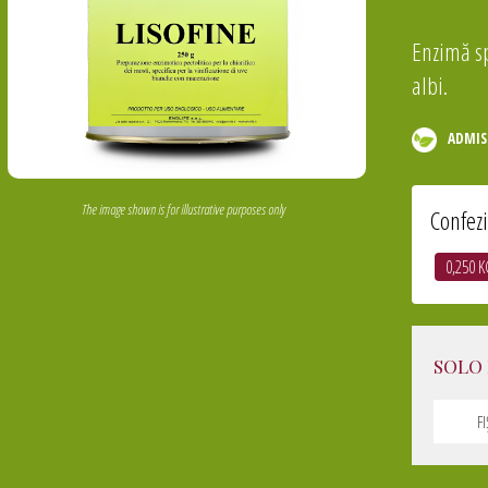
Enzimă sp
albi.
ADMIS
The image shown is for illustrative purposes only
Confez
0,250 K
SOLO 
F