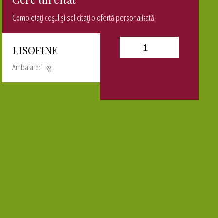
Completați coșul și solicitați o ofertă personalizată
LISOFINE
Ambalare:1 kg.