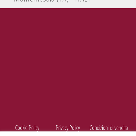
Tel./Fax
099 5660440
e-mail
info@enolife.it
P.I. e C.F.: 02503960730
AZIENDA CON SISTEMA DI GESTIONE CERTIFICATO N. IT269703
Cookie Policy
Privacy Policy
Condizioni di vendita