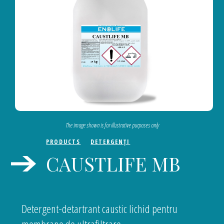
The image shown is for illustrative purposes only
PRODUCTS
DETERGENŢI
CAUSTLIFE MB
Detergent-detartrant caustic lichid pentru