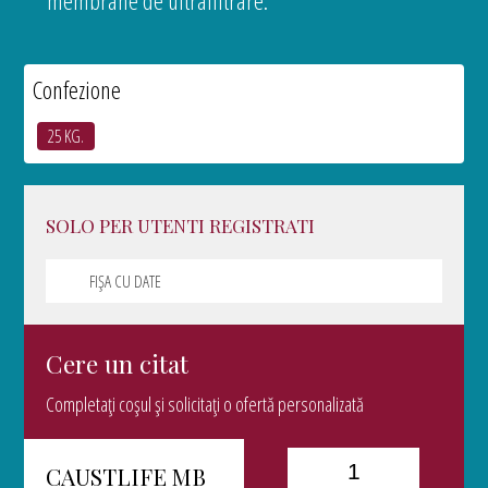
membrane de ultrafiltrare.
Confezione
25 KG.
SOLO PER UTENTI REGISTRATI
FIȘA CU DATE
Cere un citat
Completați coșul și solicitați o ofertă personalizată
CAUSTLIFE MB