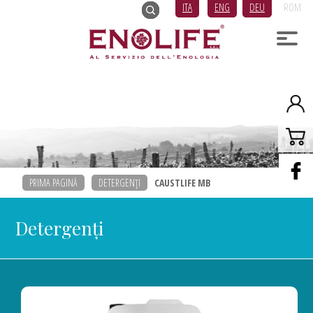
ITA
ENG
DEU
ROM
PRIMA PAGINĂ
DETERGENŢI
CAUSTLIFE MB
Detergenţi